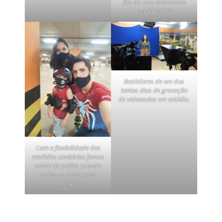
fim do meu isolamento
por Covid 19
Bastidores de um dos
tantos dias de gravação
de videoaulas em estúdio.
Com a flexibilidade das
medidas sanitárias fomos
andar de patins usando
todos os protocolos
exigidos