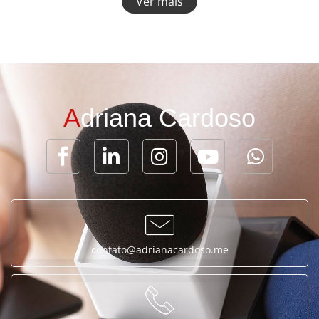
Ver mais
A
driana Cardoso
contato@adrianacardoso.me