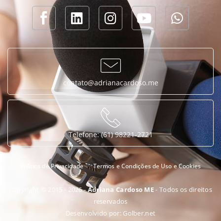
contato@adrianacardoso.me
Telefone: (61) 98221-2721
Política de Privacidade
Termos e Condições de Uso e Cookies
Copyright © 2015 - 2026 -
Adriana Cardoso ME
- Todos os direitos
reservados
Desenvolvido por:
Golber.net