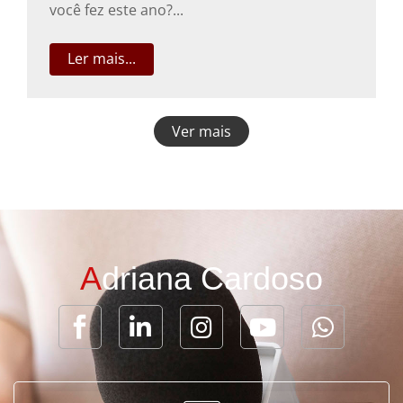
você fez este ano?...
Ler mais...
Ver mais
A
driana Cardoso